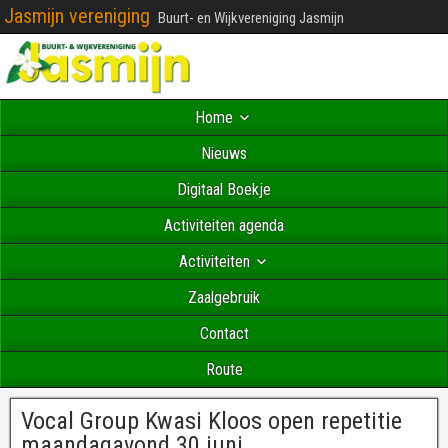
Jasmijn vereniging
Buurt- en Wijkvereniging Jasmijn
Home
Nieuws
Digitaal Boekje
Activiteiten agenda
Activiteiten
Zaalgebruik
Contact
Route
Vocal Group Kwasi Kloos open repetitie
maandagavond 30 juni