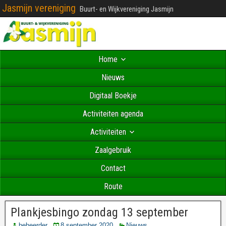
Jasmijn vereniging
Buurt- en Wijkvereniging Jasmijn
Home
Nieuws
Digitaal Boekje
Activiteiten agenda
Activiteiten
Zaalgebruik
Contact
Route
Plankjesbingo zondag 13 september
beheerder
8 september 2020
Nieuws