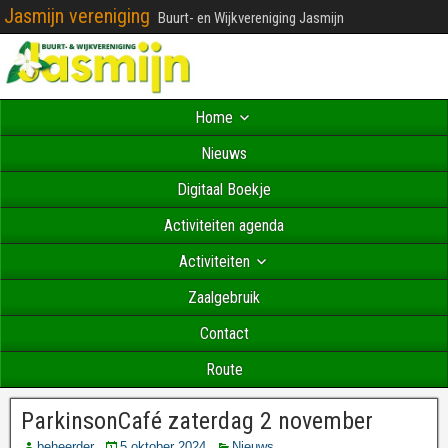
Jasmijn vereniging
Buurt- en Wijkvereniging Jasmijn
Home
Nieuws
Digitaal Boekje
Activiteiten agenda
Activiteiten
Zaalgebruik
Contact
Route
ParkinsonCafé zaterdag 2 november
beheerder
5 oktober 2024
Nieuws