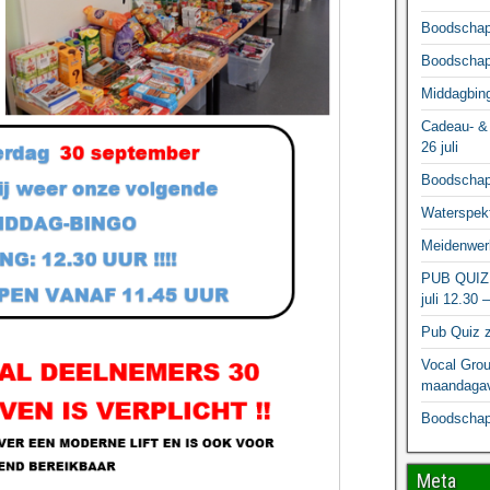
Boodschapp
Boodschapp
Middagbing
Cadeau- & 
26 juli
Boodschapp
Waterspekt
Meidenwerk
PUB QUIZ
juli 12.30 
Pub Quiz z
Vocal Grou
maandagav
Boodschapp
Meta