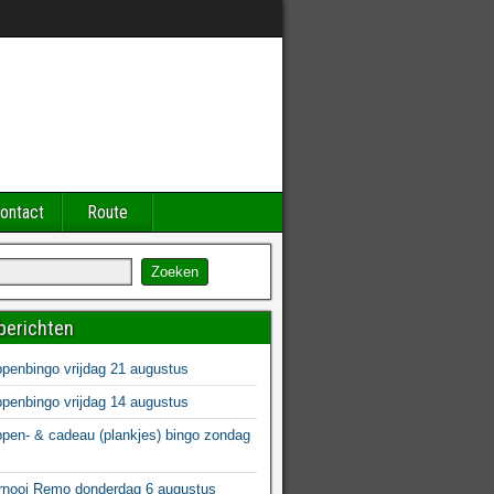
ontact
Route
berichten
enbingo vrijdag 21 augustus
enbingo vrijdag 14 augustus
en- & cadeau (plankjes) bingo zondag
s
rnooi Remo donderdag 6 augustus