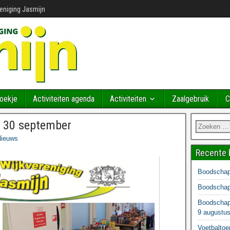
reniging Jasmijn
Boekje
Activiteiten agenda
Activiteiten
Zaalgebruik
C
 30 september
ieuws
Recente 
Boodschapp
Boodschapp
Boodschapp
9 augustu
Voetbaltoe