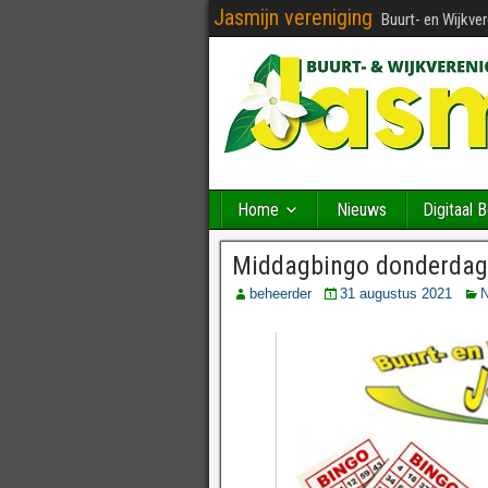
Jasmijn vereniging
Buurt- en Wijkve
Home
Nieuws
Digitaal 
Middagbingo donderdag
beheerder
31 augustus 2021
N