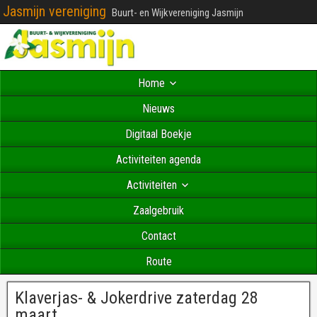
Jasmijn vereniging
Buurt- en Wijkvereniging Jasmijn
Home
Nieuws
Digitaal Boekje
Activiteiten agenda
Activiteiten
Zaalgebruik
Contact
Route
Klaverjas- & Jokerdrive zaterdag 28
maart