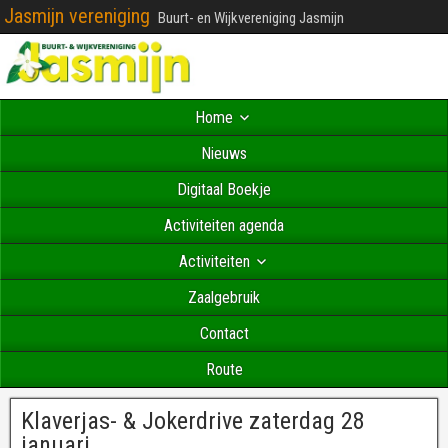
Jasmijn vereniging
Buurt- en Wijkvereniging Jasmijn
Home
Nieuws
Digitaal Boekje
Activiteiten agenda
Activiteiten
Zaalgebruik
Contact
Route
Klaverjas- & Jokerdrive zaterdag 28
januari