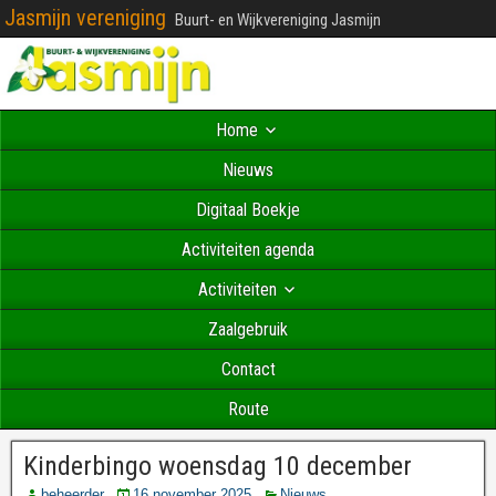
Jasmijn vereniging
Buurt- en Wijkvereniging Jasmijn
Home
Nieuws
Digitaal Boekje
Activiteiten agenda
Activiteiten
Zaalgebruik
Contact
Route
Kinderbingo woensdag 10 december
beheerder
16 november 2025
Nieuws