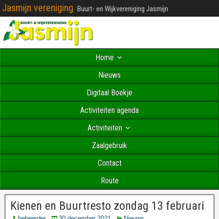
Jasmijn vereniging
Buurt- en Wijkvereniging Jasmijn
Home
Nieuws
Digitaal Boekje
Activiteiten agenda
Activiteiten
Zaalgebruik
Contact
Route
Kienen en Buurtresto zondag 13 februari
beheerder
30 december 2021
Nieuws