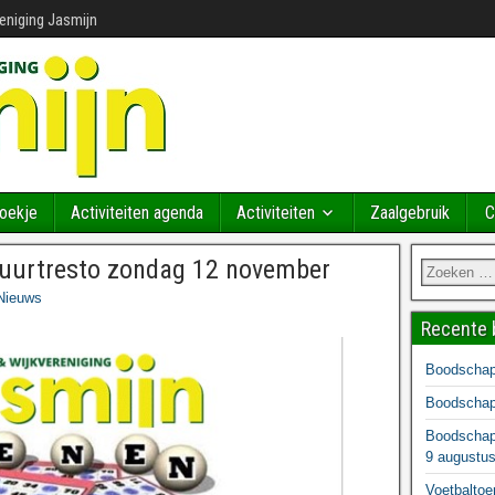
reniging Jasmijn
Boekje
Activiteiten agenda
Activiteiten
Zaalgebruik
C
buurtresto zondag 12 november
Nieuws
Recente 
Boodschapp
Boodschapp
Boodschapp
9 augustu
Voetbaltoe