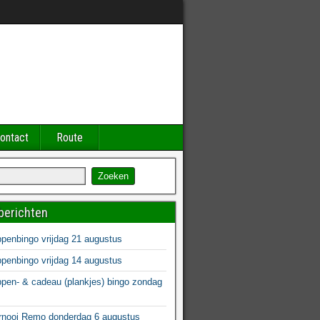
ontact
Route
berichten
enbingo vrijdag 21 augustus
enbingo vrijdag 14 augustus
en- & cadeau (plankjes) bingo zondag
s
rnooi Remo donderdag 6 augustus