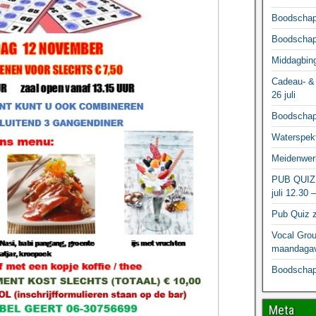
Boodschapp
Boodschapp
Middagbing
Cadeau- & 
26 juli
Boodschapp
Waterspekt
Meidenwerk
PUB QUIZ
juli 12.30 
Pub Quiz z
Vocal Grou
maandagav
Boodschapp
Meta