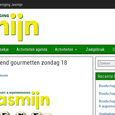
reniging Jasmijn
Boekje
Activiteiten agenda
Activiteiten
Zaalgebruik
C
itend gourmetten zondag 18
ieuws
Recente 
Boodschapp
Boodschapp
Boodschapp
9 augustu
Voetbaltoe