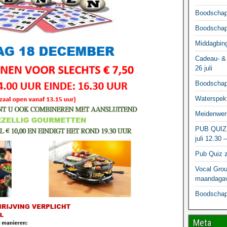
Boodschapp
Boodschapp
Middagbing
Cadeau- & 
26 juli
Boodschapp
Waterspekt
Meidenwerk
PUB QUIZ
juli 12.30 
Pub Quiz z
Vocal Grou
maandagav
Boodschapp
Meta