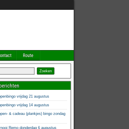
ontact
Route
berichten
enbingo vrijdag 21 augustus
enbingo vrijdag 14 augustus
en- & cadeau (plankjes) bingo zondag
s
rnooi Remo donderdag 6 augustus