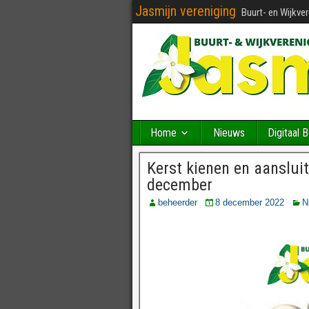
Jasmijn vereniging
Buurt- en Wijkve
Home
Nieuws
Digitaal 
Kerst kienen en aanslu
december
beheerder
8 december 2022
N