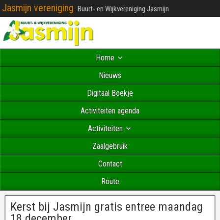
Jasmijn vereniging
Buurt- en Wijkvereniging Jasmijn
Home
Nieuws
Digitaal Boekje
Activiteiten agenda
Activiteiten
Zaalgebruik
Contact
Route
Kerst bij Jasmijn gratis entree maandag
18 december