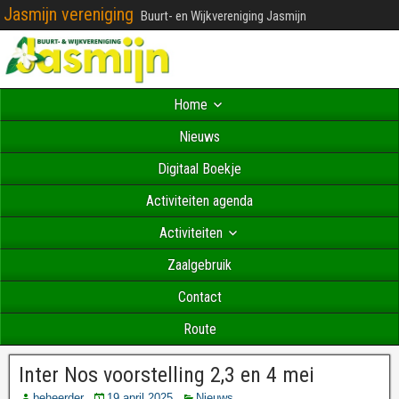
Jasmijn vereniging
Buurt- en Wijkvereniging Jasmijn
Home
Nieuws
Digitaal Boekje
Activiteiten agenda
Activiteiten
Zaalgebruik
Contact
Route
Inter Nos voorstelling 2,3 en 4 mei
beheerder
19 april 2025
Nieuws