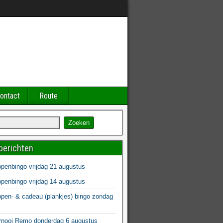
ontact
Route
berichten
enbingo vrijdag 21 augustus
enbingo vrijdag 14 augustus
en- & cadeau (plankjes) bingo zondag
s
rnooi Remo donderdag 6 augustus