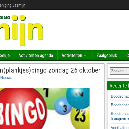
reniging Jasmijn
Boekje
Activiteiten agenda
Activiteiten
Zaalgebruik
C
(plankjes)bingo zondag 26 oktober
Nieuws
Recente 
Boodschapp
Boodschapp
Boodschapp
9 augustu
Voetbaltoe