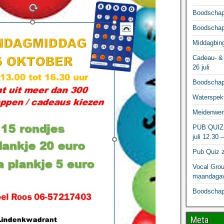
Boodschapp
Boodschapp
Middagbing
Cadeau- & 
26 juli
Boodschapp
Waterspekt
Meidenwerk
PUB QUIZ
juli 12.30 
Pub Quiz z
Vocal Grou
maandagav
Boodschapp
Meta