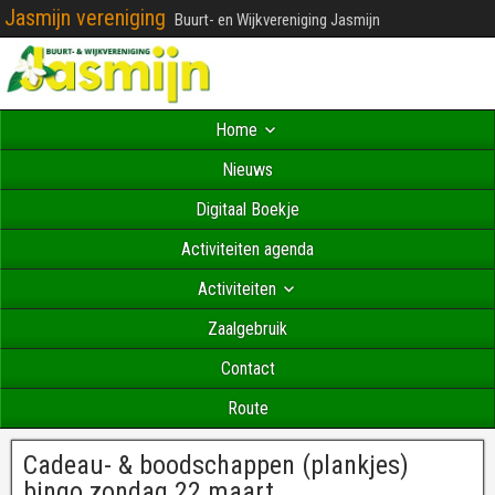
Jasmijn vereniging
Buurt- en Wijkvereniging Jasmijn
Home
Nieuws
Digitaal Boekje
Activiteiten agenda
Activiteiten
Zaalgebruik
Contact
Route
Cadeau- & boodschappen (plankjes)
bingo zondag 22 maart