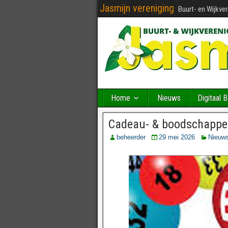
Jasmijn vereniging
Buurt- en Wijkve
Home
Nieuws
Digitaal 
Cadeau- & boodschappen
beheerder
29 mei 2026
Nieuw