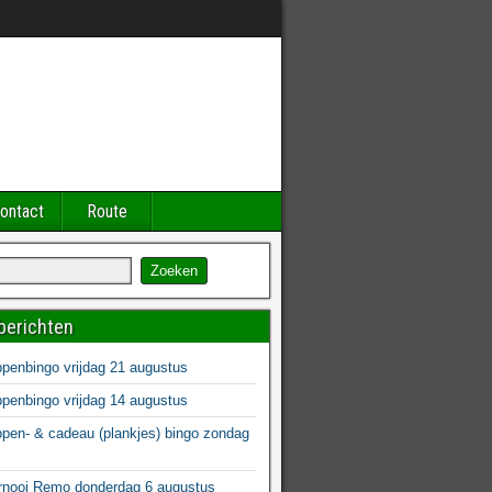
ontact
Route
berichten
enbingo vrijdag 21 augustus
enbingo vrijdag 14 augustus
en- & cadeau (plankjes) bingo zondag
s
rnooi Remo donderdag 6 augustus