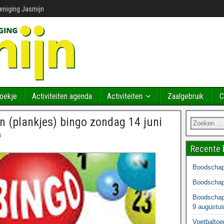
reniging Jasmijn
Boekje
Activiteiten agenda
Activiteiten
Zaalgebruik
C
 (plankjes) bingo zondag 14 juni
s
Recente 
Boodschapp
Boodschapp
Boodschapp
9 augustu
Voetbaltoe