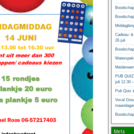
Boodschapp
Boodschapp
Middagbing
Cadeau- & 
26 juli
Boodschapp
Waterspekt
Meidenwerk
PUB QUIZ
juli 12.30 
Pub Quiz z
Vocal Grou
maandagav
Boodschapp
Meta