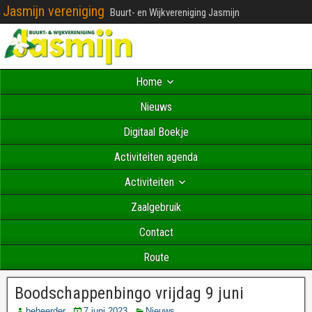
Jasmijn vereniging
Buurt- en Wijkvereniging Jasmijn
Home
Nieuws
Digitaal Boekje
Activiteiten agenda
Activiteiten
Zaalgebruik
Contact
Route
Boodschappenbingo vrijdag 9 juni
beheerder
7 juni 2023
Nieuws