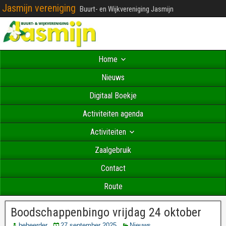
Jasmijn vereniging
Buurt- en Wijkvereniging Jasmijn
Home
Nieuws
Digitaal Boekje
Activiteiten agenda
Activiteiten
Zaalgebruik
Contact
Route
Boodschappenbingo vrijdag 24 oktober
beheerder
27 september 2025
Nieuws