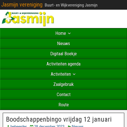
Jasmijn vereniging
Buurt- en Wijkvereniging Jasmijn
Home
Nieuws
Digitaal Boekje
Activiteiten agenda
Activiteiten
Zaalgebruik
Contact
Route
Boodschappenbingo vrijdag 12 januari
beheerder
28 december 2023
Nieuws