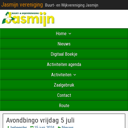
Jasmijn vereniging
Buurt- en Wijkvereniging Jasmijn
Home
Nieuws
Digitaal Boekje
Activiteiten agenda
Activiteiten
Zaalgebruik
Contact
Route
Avondbingo vrijdag 5 juli
beheerder
15 juni 2024
Nieuws