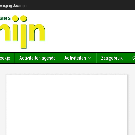
reniging Jasmijn
Boekje
Activiteiten agenda
Activiteiten
Zaalgebruik
C