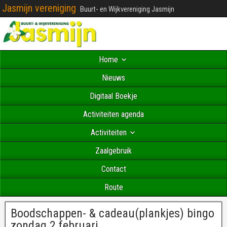
Jasmijn vereniging
Buurt- en Wijkvereniging Jasmijn
Home
Nieuws
Digitaal Boekje
Activiteiten agenda
Activiteiten
Zaalgebruik
Contact
Route
Boodschappen- & cadeau(plankjes) bingo
zondag 2 februari